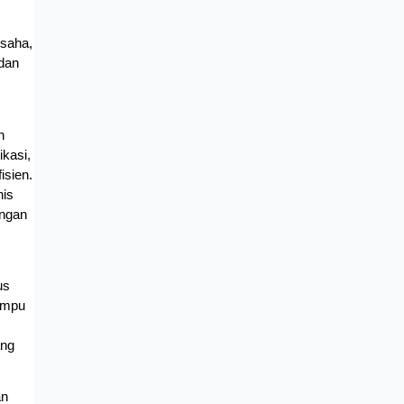
saha, 
an 
 
kasi, 
sien. 
is 
ngan 
s 
ampu 
ng 
n 