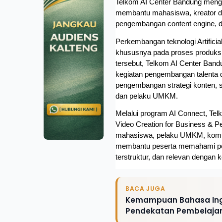
Telkom AI Center Bandung mengge
membantu mahasiswa, kreator d
pengembangan content engine, dan
Perkembangan teknologi Artificial 
khususnya pada proses produksi
tersebut, Telkom AI Center Band
kegiatan pengembangan talenta di
pengembangan strategi konten, se
dan pelaku UMKM.
Melalui program AI Connect, Tel
Video Creation for Business & Per
mahasiswa, pelaku UMKM, komunit
membantu peserta memahami pema
terstruktur, dan relevan dengan k
BACA JUGA
Kemampuan Bahasa Ingg
Pendekatan Pembelajara