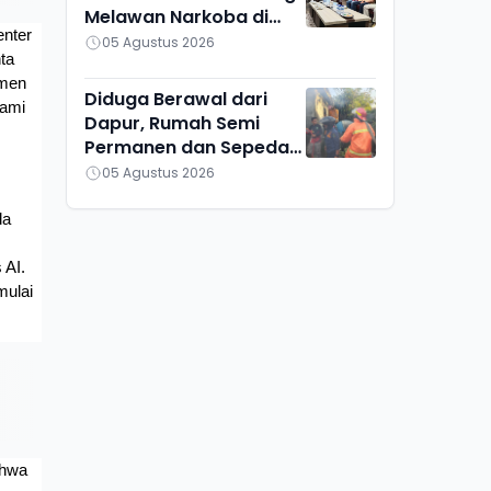
Melawan Narkoba di
nter 
Kalteng
05 Agustus 2026
a 
men 
Diduga Berawal dari
ami 
Dapur, Rumah Semi
Permanen dan Sepeda
Motor di Ketapang
05 Agustus 2026
Ludes Terbakar
a 
AI. 
ulai 
hwa 