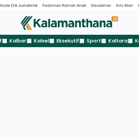
Kode Etik Jurnalistik
Pedoman Ramah Anak
Disclaimer
Info Iklan
f
Kalbar
Kalsel
Eksekutif
Sport
Kaltara
K