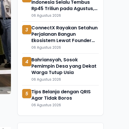
Indonesia Selalu Tembus
Rp45 Triliun pada Agustus,
Apa Penyebabnya?
06 Agustus 2026
ConnectX Rayakan Setahun
3
Perjalanan Bangun
Ekosistem Lewat Founder
dan Builder Summit 2026
06 Agustus 2026
Bahriansyah, Sosok
4
Pemimpin Desa yang Dekat
Warga Tutup Usia
06 Agustus 2026
Tips Belanja dengan QRIS
5
Agar Tidak Boros
06 Agustus 2026