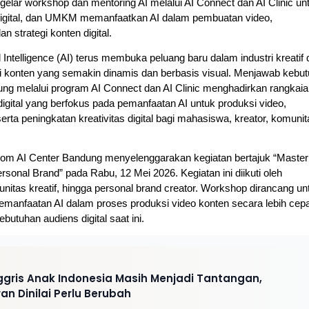
lar workshop dan mentoring AI melalui AI Connect dan AI Clinic unt
igital, dan UMKM memanfaatkan AI dalam pembuatan video, 
 strategi konten digital.
Intelligence (AI) terus membuka peluang baru dalam industri kreatif dig
 konten yang semakin dinamis dan berbasis visual. Menjawab kebut
ung melalui program AI Connect dan AI Clinic menghadirkan rangkaia
gital yang berfokus pada pemanfaatan AI untuk produksi video, 
rta peningkatan kreativitas digital bagi mahasiswa, kreator, komunita
kom AI Center Bandung menyelenggarakan kegiatan bertajuk “Masteri
sonal Brand” pada Rabu, 12 Mei 2026. Kegiatan ini diikuti oleh 
as kreatif, hingga personal brand creator. Workshop dirancang unt
nfaatan AI dalam proses produksi video konten secara lebih cepat
ebutuhan audiens digital saat ini.
ris Anak Indonesia Masih Menjadi Tantangan,
n Dinilai Perlu Berubah