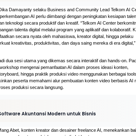
Dika Damayanty selaku Business and Community Lead Telkom AI Ce
kembangan AI perlu diimbangi dengan peningkatan kesiapan talent
 teknologi secara produktif dan kreatif. “Telkom AI Center berkomit
an talenta digital melalui program yang aplikatif dan kolaboratif. K
faatkan secara nyata oleh mahasiswa, kreator digital, hingga pelaku 
kreativitas, produktivitas, dan daya saing mereka di era digital,” 
adi dua sesi utama yang dikemas secara interaktif dan hands-on. Pad
 workshop mengenai pemanfaatan AI dalam proses ideasi konten, 
oryboard, hingga praktik produksi video menggunakan berbagai tools 
kinkan peserta memahami alur pembuatan konten video berbasis AI m
roses produksi secara langsung.
 Software Akuntansi Modern untuk Bisnis
ang Abet, konten kreator dan desainer freelance AI, menekankan ba