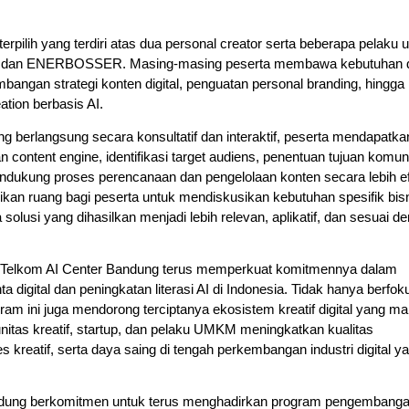
a terpilih yang terdiri atas dua personal creator serta beberapa pelaku u
, dan ENERBOSSER. Masing-masing peserta membawa kebutuhan d
bangan strategi konten digital, penguatan personal branding, hingga 
ation berbasis AI.
ng berlangsung secara konsultatif dan interaktif, peserta mendapatkan
content engine, identifikasi target audiens, penentuan tujuan komuni
dukung proses perencanaan dan pengelolaan konten secara lebih efi
kan ruang bagi peserta untuk mendiskusikan kebutuhan spesifik bisn
olusi yang dihasilkan menjadi lebih relevan, aplikatif, dan sesuai de
.
c, Telkom AI Center Bandung terus memperkuat komitmennya dalam 
igital dan peningkatan literasi AI di Indonesia. Tidak hanya berfoku
am ini juga mendorong terciptanya ekosistem kreatif digital yang m
as kreatif, startup, dan pelaku UMKM meningkatkan kualitas 
es kreatif, serta daya saing di tengah perkembangan industri digital ya
ndung berkomitmen untuk terus menghadirkan program pengembanga