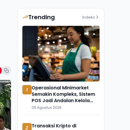
Trending
Indeks
Operasional Minimarket
1
Semakin Kompleks, Sistem
POS Jadi Andalan Kelola
Transaksi dan Stok
06 Agustus 2026
Transaksi Kripto di
2