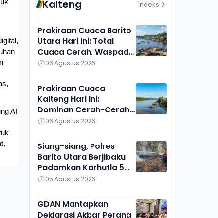
Kalteng
uk 
Indeks
Prakiraan Cuaca Barito
Utara Hari Ini: Total
ital, 
Cuaca Cerah, Waspadai
uhan 
Munculnya Titik Api
n 
06 Agustus 2026
s, 
Prakiraan Cuaca
Kalteng Hari Ini:
Dominan Cerah-Cerah
ng AI 
Berawan, Gunung Mas
06 Agustus 2026
Lain Sendiri
uk 
, 
Siang-siang, Polres
Barito Utara Berjibaku
Padamkan Karhutla 5
Hektare di Bintang
05 Agustus 2026
Ninggi I
GDAN Mantapkan
Deklarasi Akbar Perang