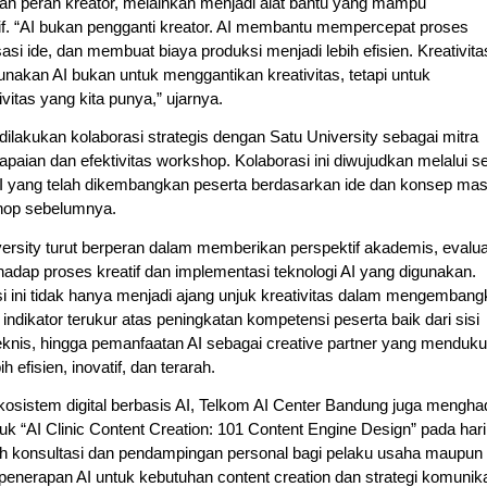
an peran kreator, melainkan menjadi alat bantu yang mampu 
f. “AI bukan pengganti kreator. AI membantu mempercepat proses 
i ide, dan membuat biaya produksi menjadi lebih efisien. Kreativitas
nakan AI bukan untuk menggantikan kreativitas, tetapi untuk 
itas yang kita punya,” ujarnya. 
dilakukan kolaborasi strategis dengan Satu University sebagai mitra 
ian dan efektivitas workshop. Kolaborasi ini diwujudkan melalui ses
 AI yang telah dikembangkan peserta berdasarkan ide dan konsep mas
hop sebelumnya.
ersity turut berperan dalam memberikan perspektif akademis, evaluas
rhadap proses kreatif dan implementasi teknologi AI yang digunakan. 
i ini tidak hanya menjadi ajang unjuk kreativitas dalam mengembang
i indikator terukur atas peningkatan kompetensi peserta baik dari sisi 
nis, hingga pemanfaatan AI sebagai creative partner yang menduku
 efisien, inovatif, dan terarah.
kosistem digital berbasis AI, Telkom AI Center Bandung juga menghad
uk “AI Clinic Content Creation: 101 Content Engine Design” pada hari
h konsultasi dan pendampingan personal bagi pelaku usaha maupun 
enerapan AI untuk kebutuhan content creation dan strategi komunika