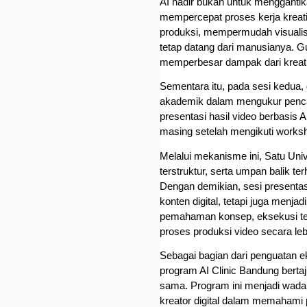
AI hadir bukan untuk menggantik
mempercepat proses kerja kreati
produksi, mempermudah visualisas
tetap datang dari manusianya. Gu
memperbesar dampak dari kreativ
Sementara itu, pada sesi kedua, 
akademik dalam mengukur pencapa
presentasi hasil video berbasis
masing setelah mengikuti works
Melalui mekanisme ini, Satu Univ
terstruktur, serta umpan balik te
Dengan demikian, sesi presentas
konten digital, tetapi juga menjad
pemahaman konsep, eksekusi tek
proses produksi video secara lebih
Sebagai bagian dari penguatan e
program AI Clinic Bandung bertaj
sama. Program ini menjadi wada
kreator digital dalam memahami p