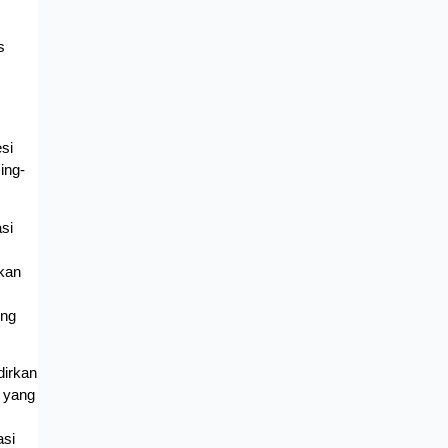
 
i 
ing-
i 
kan 
ng 
irkan 
 yang 
si 