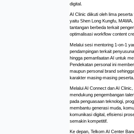
digital.
AI Clinic diikuti oleh lima pesert
yaitu Shen Long Kungfu, MAWA
tantangan berbeda terkait pengem
optimalisasi workflow content cre
Melalui sesi mentoring 1-on-1 ya
pendampingan terkait penyusunan 
hingga pemanfaatan AI untuk men
Pendekatan personal ini memberi
maupun personal brand sehingga s
karakter masing-masing peserta
Melalui AI Connect dan AI Clini
mendukung pengembangan talenta d
pada penguasaan teknologi, progr
membantu generasi muda, komunit
komunikasi digital, efisiensi pros
semakin kompetitif.
Ke depan, Telkom AI Center Ba