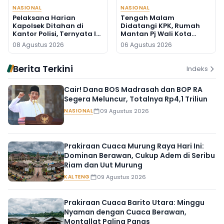
NASIONAL
NASIONAL
Pelaksana Harian
Tengah Malam
Kapolsek Ditahan di
Didatangi KPK, Rumah
Kantor Polisi, Ternyata Ini
Mantan Pj Wali Kota
Penyebabnya
Digeledah, Empat Koper
08 Agustus 2026
06 Agustus 2026
Dibawa
Berita Terkini
Indeks
Cair! Dana BOS Madrasah dan BOP RA
Segera Meluncur, Totalnya Rp4,1 Triliun
NASIONAL
09 Agustus 2026
Prakiraan Cuaca Murung Raya Hari Ini:
Dominan Berawan, Cukup Adem di Seribu
Riam dan Uut Murung
KALTENG
09 Agustus 2026
Prakiraan Cuaca Barito Utara: Minggu
Nyaman dengan Cuaca Berawan,
Montallat Paling Panas