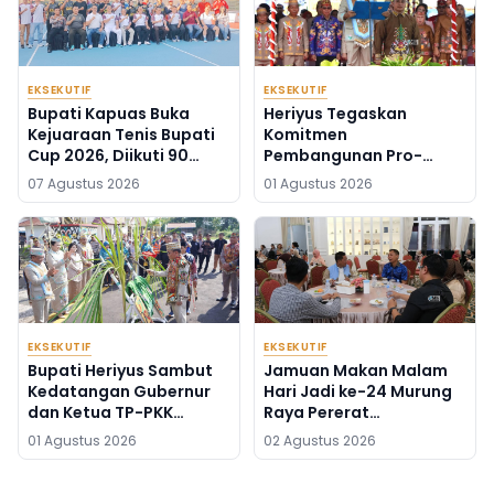
EKSEKUTIF
EKSEKUTIF
Bupati Kapuas Buka
Heriyus Tegaskan
Kejuaraan Tenis Bupati
Komitmen
Cup 2026, Diikuti 90
Pembangunan Pro-
Atlet Kalteng dan Kalsel
Rakyat di HUT ke-24
07 Agustus 2026
01 Agustus 2026
Murung Raya
EKSEKUTIF
EKSEKUTIF
Bupati Heriyus Sambut
Jamuan Makan Malam
Kedatangan Gubernur
Hari Jadi ke-24 Murung
dan Ketua TP-PKK
Raya Pererat
Kalteng
Silaturahmi
01 Agustus 2026
02 Agustus 2026