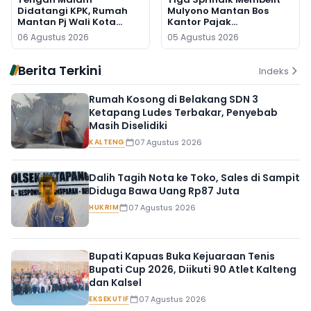
Didatangi KPK, Rumah
Mulyono Mantan Bos
Mantan Pj Wali Kota
Kantor Pajak
Digeledah, Empat Koper
Banjarmasin
06 Agustus 2026
05 Agustus 2026
Dibawa
Berita Terkini
Indeks
Rumah Kosong di Belakang SDN 3
Ketapang Ludes Terbakar, Penyebab
Masih Diselidiki
KALTENG
07 Agustus 2026
Dalih Tagih Nota ke Toko, Sales di Sampit
Diduga Bawa Uang Rp87 Juta
HUKRIM
07 Agustus 2026
Bupati Kapuas Buka Kejuaraan Tenis
Bupati Cup 2026, Diikuti 90 Atlet Kalteng
dan Kalsel
EKSEKUTIF
07 Agustus 2026