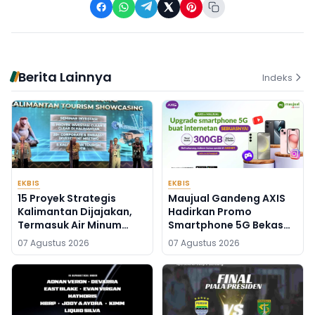
Berita Lainnya
Indeks
EKBIS
EKBIS
15 Proyek Strategis
Maujual Gandeng AXIS
Kalimantan Dijajakan,
Hadirkan Promo
Termasuk Air Minum
Smartphone 5G Bekas
Sepaku-Semoi dan
dengan Bonus Kuota
07 Agustus 2026
07 Agustus 2026
Energi Sampah Palangka
Raya