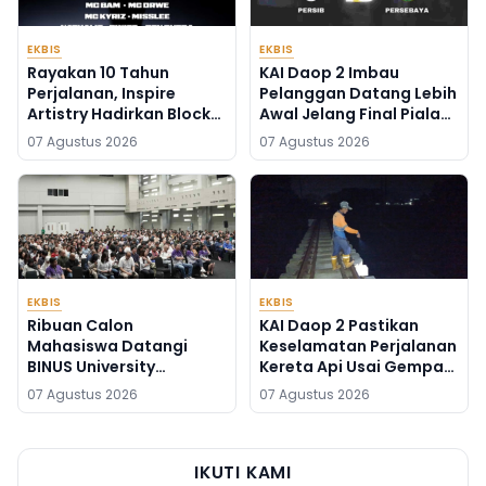
EKBIS
EKBIS
Rayakan 10 Tahun
KAI Daop 2 Imbau
Perjalanan, Inspire
Pelanggan Datang Lebih
Artistry Hadirkan Block
Awal Jelang Final Piala
Party Terbesar di
Presiden 2026
07 Agustus 2026
07 Agustus 2026
Jakarta
EKBIS
EKBIS
Ribuan Calon
KAI Daop 2 Pastikan
Mahasiswa Datangi
Keselamatan Perjalanan
BINUS University
Kereta Api Usai Gempa
Wujudkan Langkah Awal
Pangandaran
07 Agustus 2026
07 Agustus 2026
Menuju Karier Global
IKUTI KAMI