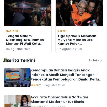
NASIONAL
KALSEL
Tengah Malam
Tiga Sprindik Membelit
Didatangi KPK, Rumah
Mulyono Mantan Bos
Mantan Pj Wali Kota
Kantor Pajak
Digeledah, Empat Koper
Banjarmasin
06 Agustus 2026
05 Agustus 2026
Dibawa
Berita Terkini
Indeks
Kemampuan Bahasa Inggris Anak
Indonesia Masih Menjadi Tantangan,
Pendekatan Pembelajaran Dinilai Perlu
Berubah
EKBIS
06 Agustus 2026
Accurate Online: Solusi Software
Akuntansi Modern untuk Bisnis