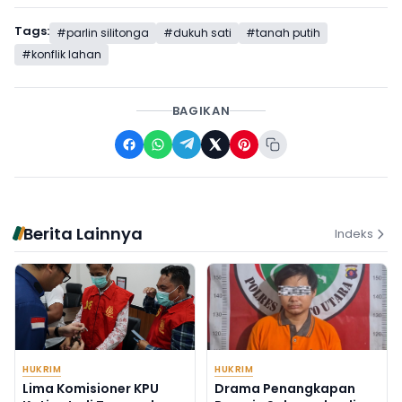
Tags:
#parlin silitonga
#dukuh sati
#tanah putih
#konflik lahan
BAGIKAN
Berita Lainnya
Indeks
HUKRIM
HUKRIM
Lima Komisioner KPU
Drama Penangkapan