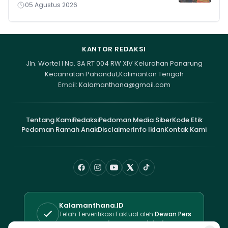
05 Agustus 2026
KANTOR REDAKSI
Jln. Wortel I No. 3A RT 004 RW XIV Kelurahan Panarung
Kecamatan Pahandut,Kalimantan Tengah
Email:
Kalamanthana@gmail.com
Tentang Kami
Redaksi
Pedoman Media Siber
Kode Etik
Pedoman Ramah Anak
Disclaimer
Info Iklan
Kontak Kami
Kalamanthana.ID
Telah Terverifikasi Faktual oleh
Dewan Pers
Sertifikat No. 525/DP-Verifikasi/K/XII/2025