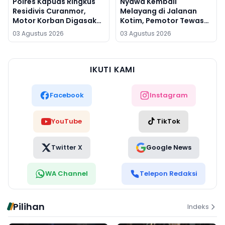
Polres Kapuas Ringkus
Nyawa Kembali
Residivis Curanmor,
Melayang di Jalanan
Motor Korban Digasak
Kotim, Pemotor Tewas
Saat Terlelap
Setelah Tabrakan
03 Agustus 2026
03 Agustus 2026
dengan Pikap
IKUTI KAMI
Facebook
Instagram
YouTube
TikTok
Twitter X
Google News
WA Channel
Telepon Redaksi
Pilihan
Indeks