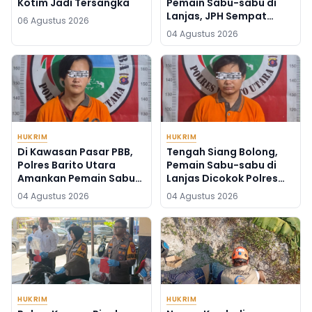
Kotim Jadi Tersangka
Pemain Sabu-sabu di
Lanjas, JPH Sempat
06 Agustus 2026
Buang Barang Bukti
04 Agustus 2026
HUKRIM
HUKRIM
Di Kawasan Pasar PBB,
Tengah Siang Bolong,
Polres Barito Utara
Pemain Sabu-sabu di
Amankan Pemain Sabu-
Lanjas Dicokok Polres
sabu, Barbuknya 10
Barito Utara
04 Agustus 2026
04 Agustus 2026
Gram
HUKRIM
HUKRIM