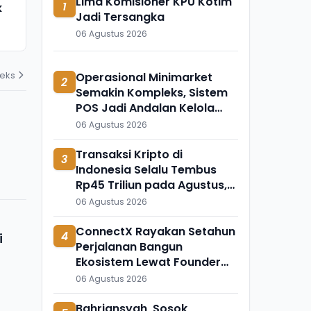
Lima Komisioner KPU Kotim
1
k
Meninggal Mendadak, Ada
Ini Temuka
Jadi Tersangka
Apa?
Mengapung 
06 Agustus 2026
31 Juli 2026
31 Juli 2026
deks
Operasional Minimarket
2
Semakin Kompleks, Sistem
POS Jadi Andalan Kelola
Transaksi dan Stok
06 Agustus 2026
Transaksi Kripto di
3
Indonesia Selalu Tembus
Rp45 Triliun pada Agustus,
Apa Penyebabnya?
06 Agustus 2026
ConnectX Rayakan Setahun
4
i
Perjalanan Bangun
Ekosistem Lewat Founder
dan Builder Summit 2026
06 Agustus 2026
Bahriansyah, Sosok