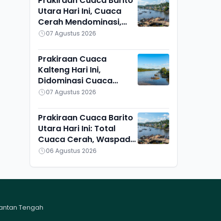
Prakiraan Cuaca Barito
Utara Hari Ini, Cuaca
Cerah Mendominasi,
Lahei Berbeda Sendiri
07 Agustus 2026
Prakiraan Cuaca
Kalteng Hari Ini,
Didominasi Cuaca
Cerah, Kotawaringin
07 Agustus 2026
Barat dan Sekitarnya
Berawan
Prakiraan Cuaca Barito
Utara Hari Ini: Total
Cuaca Cerah, Waspadai
Munculnya Titik Api
06 Agustus 2026
mantan Tengah