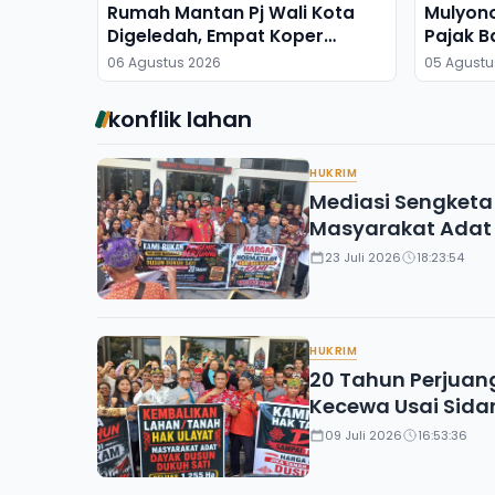
Rumah Mantan Pj Wali Kota
Mulyon
Digeledah, Empat Koper
Pajak B
Dibawa
06 Agustus 2026
05 Agustu
konflik lahan
HUKRIM
Mediasi Sengketa
Masyarakat Adat 
23 Juli 2026
18:23:54
HUKRIM
20 Tahun Perjuan
Kecewa Usai Sida
09 Juli 2026
16:53:36