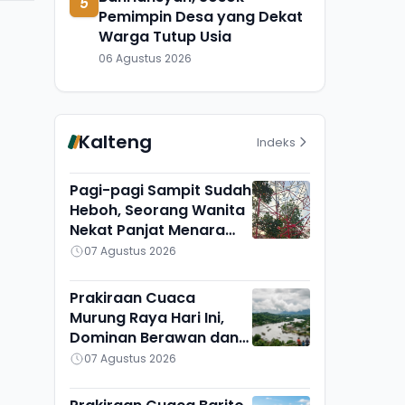
5
Pemimpin Desa yang Dekat
Warga Tutup Usia
06 Agustus 2026
Kalteng
Indeks
Pagi-pagi Sampit Sudah
Heboh, Seorang Wanita
Nekat Panjat Menara
TVRI, Mau Apa?
07 Agustus 2026
Prakiraan Cuaca
Murung Raya Hari Ini,
Dominan Berawan dan
Cerah, Seribu Riam
07 Agustus 2026
Paling Adem