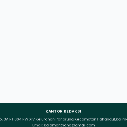
KANTOR REDAKSI
I No. 3A RT 004 RW XIV Kelurahan Panarung Kecamatan Pahandut,Kali
Email:
Kalamanthana@gmail.com