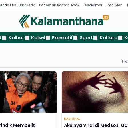
Kode Etik Jurnalistik
Pedoman Ramah Anak
Disclaimer
Info Iklan
f
Kalbar
Kalsel
Eksekutif
Sport
Kaltara
K
In
NASIONAL
rindik Membelit
Aksinya Viral di Medsos, Gu