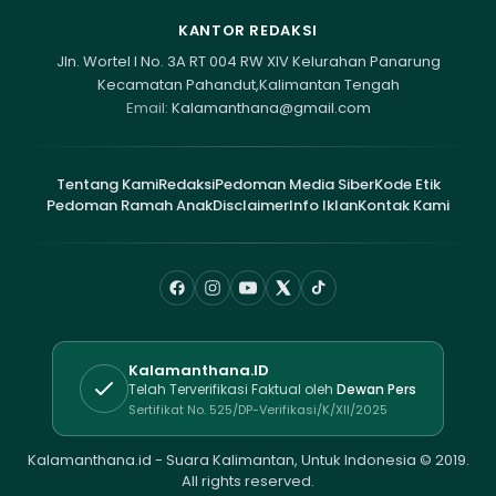
KANTOR REDAKSI
Jln. Wortel I No. 3A RT 004 RW XIV Kelurahan Panarung
Kecamatan Pahandut,Kalimantan Tengah
Email:
Kalamanthana@gmail.com
Tentang Kami
Redaksi
Pedoman Media Siber
Kode Etik
Pedoman Ramah Anak
Disclaimer
Info Iklan
Kontak Kami
Kalamanthana.ID
Telah Terverifikasi Faktual oleh
Dewan Pers
Sertifikat No. 525/DP-Verifikasi/K/XII/2025
Kalamanthana.id - Suara Kalimantan, Untuk Indonesia © 2019.
All rights reserved.