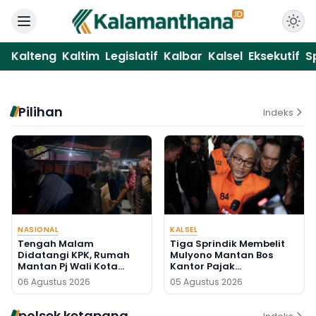
Kalteng
Kaltim
Legislatif
Kalbar
Kalsel
Eksekutif
S
Pilihan
Indeks
NASIONAL
KALSEL
Tengah Malam
Tiga Sprindik Membelit
Didatangi KPK, Rumah
Mulyono Mantan Bos
Mantan Pj Wali Kota
Kantor Pajak
Digeledah, Empat Koper
Banjarmasin
06 Agustus 2026
05 Agustus 2026
Dibawa
polsek ketapang