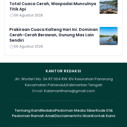
Total Cuaca Cerah, Waspadai Munculnya
Titik Api
06 Agustus 2026
Prakiraan Cuaca Kalteng Hari Ini: Dominan
Cerah-Cerah Berawan, Gunung Mas Lain
Sendiri
06 Agustus 2026
KANTOR REDAKSI
Jln. Wortel I No. 3A RT 004 RW XIV Kelurahan Panarung
Kecamatan Pahandut,Kalimantan Tengah
Email:
Kalamanthana@gmail.com
Tentang Kami
Redaksi
Pedoman Media Siber
Kode Etik
Pedoman Ramah Anak
Disclaimer
Info Iklan
Kontak Kami