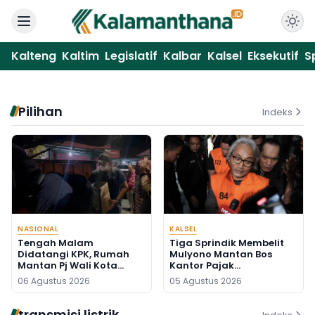
Kalteng
Kaltim
Legislatif
Kalbar
Kalsel
Eksekutif
S
Pilihan
Indeks
NASIONAL
KALSEL
Tengah Malam
Tiga Sprindik Membelit
Didatangi KPK, Rumah
Mulyono Mantan Bos
Mantan Pj Wali Kota
Kantor Pajak
Digeledah, Empat Koper
Banjarmasin
06 Agustus 2026
05 Agustus 2026
Dibawa
transmisi listrik