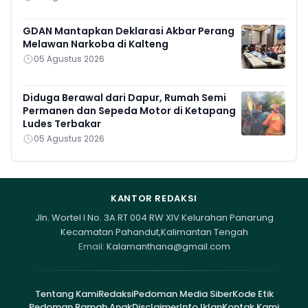
GDAN Mantapkan Deklarasi Akbar Perang
Melawan Narkoba di Kalteng
05 Agustus 2026
Diduga Berawal dari Dapur, Rumah Semi
Permanen dan Sepeda Motor di Ketapang
Ludes Terbakar
05 Agustus 2026
KANTOR REDAKSI
Jln. Wortel I No. 3A RT 004 RW XIV Kelurahan Panarung
Kecamatan Pahandut,Kalimantan Tengah
Email:
Kalamanthana@gmail.com
Tentang Kami
Redaksi
Pedoman Media Siber
Kode Etik
Pedoman Ramah Anak
Disclaimer
Info Iklan
Kontak Kami