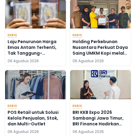
EKBIS
EKBIS
Laju Penurunan Harga
Holding Perkebunan
Emas Antam Terhenti,
Nusantara Perkuat Daya
Tak Tanggung-
Saing UMKM Kopi melalui
tanggung Naik Rp50
Program TJSL PTPN I
06 Agustus 2026
06 Agustus 2026
Ribu Per Gram
EKBIS
EKBIS
POS Retail untuk Solusi
BRI KKB Expo 2026
Kelola Penjualan, Stok,
Sambangi Jawa Timur,
dan Multi-Outlet
BRI Finance Hadirkan
Solusi Pembiayaan
06 Agustus 2026
06 Agustus 2026
Kendaraan