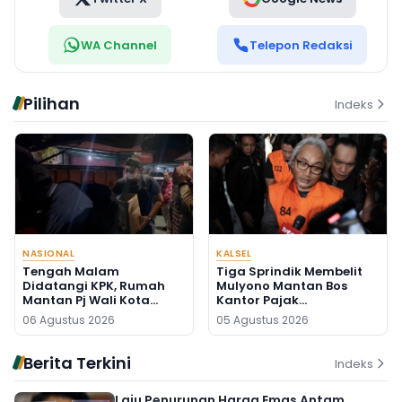
WA Channel
Telepon Redaksi
Pilihan
Indeks
NASIONAL
KALSEL
Tengah Malam
Tiga Sprindik Membelit
Didatangi KPK, Rumah
Mulyono Mantan Bos
Mantan Pj Wali Kota
Kantor Pajak
Digeledah, Empat Koper
Banjarmasin
06 Agustus 2026
05 Agustus 2026
Dibawa
Berita Terkini
Indeks
Laju Penurunan Harga Emas Antam