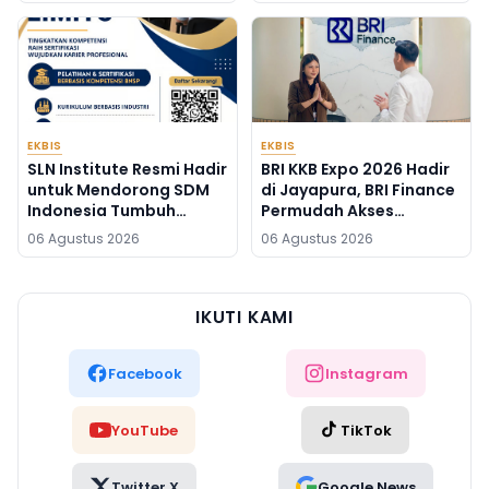
EKBIS
EKBIS
SLN Institute Resmi Hadir
BRI KKB Expo 2026 Hadir
untuk Mendorong SDM
di Jayapura, BRI Finance
Indonesia Tumbuh
Permudah Akses
Melampaui Batas
Pembiayaan Kendaraan
06 Agustus 2026
06 Agustus 2026
IKUTI KAMI
Facebook
Instagram
YouTube
TikTok
Twitter X
Google News