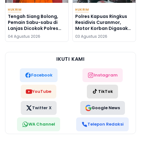
HUKRIM
HUKRIM
Tengah Siang Bolong,
Polres Kapuas Ringkus
Pemain Sabu-sabu di
Residivis Curanmor,
Lanjas Dicokok Polres
Motor Korban Digasak
Barito Utara
Saat Terlelap
04 Agustus 2026
03 Agustus 2026
IKUTI KAMI
Facebook
Instagram
YouTube
TikTok
Twitter X
Google News
WA Channel
Telepon Redaksi