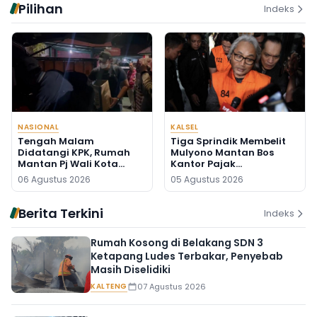
Pilihan
Indeks
NASIONAL
KALSEL
Tengah Malam
Tiga Sprindik Membelit
Didatangi KPK, Rumah
Mulyono Mantan Bos
Mantan Pj Wali Kota
Kantor Pajak
Digeledah, Empat Koper
Banjarmasin
06 Agustus 2026
05 Agustus 2026
Dibawa
Berita Terkini
Indeks
Rumah Kosong di Belakang SDN 3
Ketapang Ludes Terbakar, Penyebab
Masih Diselidiki
KALTENG
07 Agustus 2026