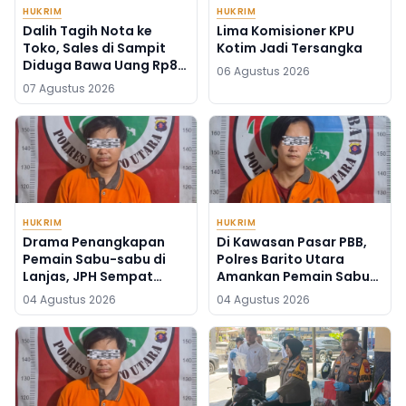
HUKRIM
HUKRIM
Dalih Tagih Nota ke
Lima Komisioner KPU
Toko, Sales di Sampit
Kotim Jadi Tersangka
Diduga Bawa Uang Rp87
06 Agustus 2026
Juta
07 Agustus 2026
HUKRIM
HUKRIM
Drama Penangkapan
Di Kawasan Pasar PBB,
Pemain Sabu-sabu di
Polres Barito Utara
Lanjas, JPH Sempat
Amankan Pemain Sabu-
Buang Barang Bukti
sabu, Barbuknya 10
04 Agustus 2026
04 Agustus 2026
Gram