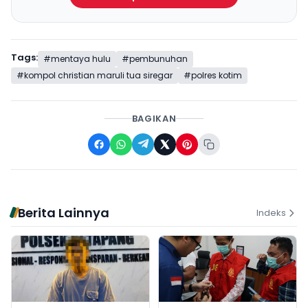
Tags:
#mentaya hulu
#pembunuhan
#kompol christian maruli tua siregar
#polres kotim
BAGIKAN
Berita Lainnya
Indeks