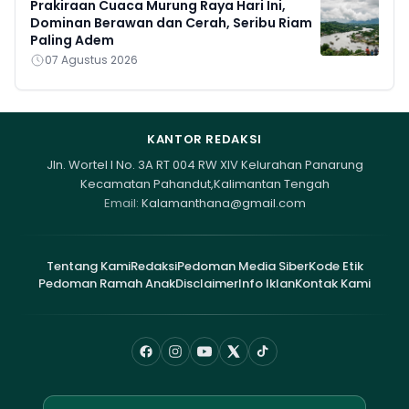
Prakiraan Cuaca Murung Raya Hari Ini,
Dominan Berawan dan Cerah, Seribu Riam
Paling Adem
07 Agustus 2026
KANTOR REDAKSI
Jln. Wortel I No. 3A RT 004 RW XIV Kelurahan Panarung
Kecamatan Pahandut,Kalimantan Tengah
Email:
Kalamanthana@gmail.com
Tentang Kami
Redaksi
Pedoman Media Siber
Kode Etik
Pedoman Ramah Anak
Disclaimer
Info Iklan
Kontak Kami