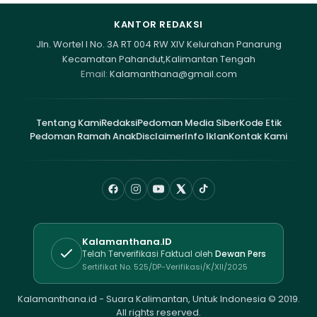
KANTOR REDAKSI
Jln. Wortel I No. 3A RT 004 RW XIV Kelurahan Panarung
Kecamatan Pahandut,Kalimantan Tengah
Email:
Kalamanthana@gmail.com
Tentang Kami
Redaksi
Pedoman Media Siber
Kode Etik
Pedoman Ramah Anak
Disclaimer
Info Iklan
Kontak Kami
Kalamanthana.ID
Telah Terverifikasi Faktual oleh
Dewan Pers
Sertifikat No. 525/DP-Verifikasi/K/XII/2025
Kalamanthana.id - Suara Kalimantan, Untuk Indonesia © 2019.
All rights reserved.