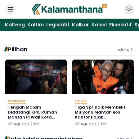
Kalteng
Kaltim
Legislatif
Kalbar
Kalsel
Eksekutif
S
Pilihan
Indeks
NASIONAL
KALSEL
Tengah Malam
Tiga Sprindik Membelit
Didatangi KPK, Rumah
Mulyono Mantan Bos
Mantan Pj Wali Kota
Kantor Pajak
Digeledah, Empat Koper
Banjarmasin
06 Agustus 2026
05 Agustus 2026
Dibawa
tata kelola pemerintahan