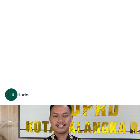
HU
Huda