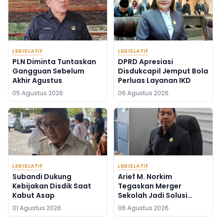
LEGISLATIF
LEGISLATIF
PLN Diminta Tuntaskan
DPRD Apresiasi
Gangguan Sebelum
Disdukcapil Jemput Bola
Akhir Agustus
Perluas Layanan IKD
05 Agustus 2026
06 Agustus 2026
LEGISLATIF
LEGISLATIF
Subandi Dukung
Arief M. Norkim
Kebijakan Disdik Saat
Tegaskan Merger
Kabut Asap
Sekolah Jadi Solusi
Kekurangan Guru
01 Agustus 2026
06 Agustus 2026