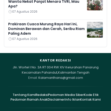
Wanita Nekat Panjat Menara TVRI, Mau
Apa?
07 Agustus 2026
Prakiraan Cuaca Murung Raya Hari Ini,
Dominan Berawan dan Cerah, Seribu Riam
Paling Adem
07 Agustus 2026
KANTOR REDAKSI
Jln. Wortel I No. 3A RT 004 RW XIV Kelurahan Panarung
Kecamatan Pahandut,Kalimantan Tengah
Email:
Kalamanthana@gmail.com
Tentang Kami
Redaksi
Pedoman Media Siber
Kode Etik
Pedoman Ramah Anak
Disclaimer
Info Iklan
Kontak Kami