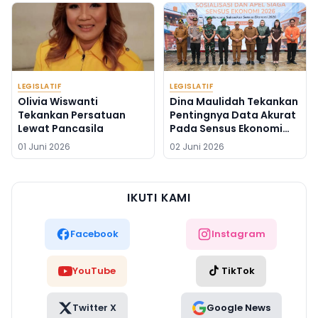
LEGISLATIF
LEGISLATIF
Olivia Wiswanti
Dina Maulidah Tekankan
Tekankan Persatuan
Pentingnya Data Akurat
Lewat Pancasila
Pada Sensus Ekonomi
2026
01 Juni 2026
02 Juni 2026
IKUTI KAMI
Facebook
Instagram
YouTube
TikTok
Twitter X
Google News