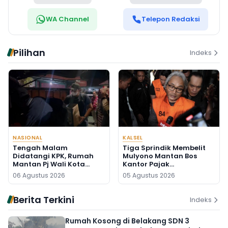
WA Channel
Telepon Redaksi
Pilihan
Indeks
NASIONAL
KALSEL
Tengah Malam
Tiga Sprindik Membelit
Didatangi KPK, Rumah
Mulyono Mantan Bos
Mantan Pj Wali Kota
Kantor Pajak
Digeledah, Empat Koper
Banjarmasin
06 Agustus 2026
05 Agustus 2026
Dibawa
Berita Terkini
Indeks
Rumah Kosong di Belakang SDN 3