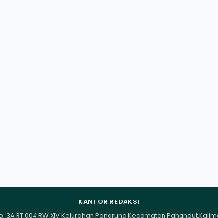
KANTOR REDAKSI
I No. 3A RT 004 RW XIV Kelurahan Panarung Kecamatan Pahandut,Kali