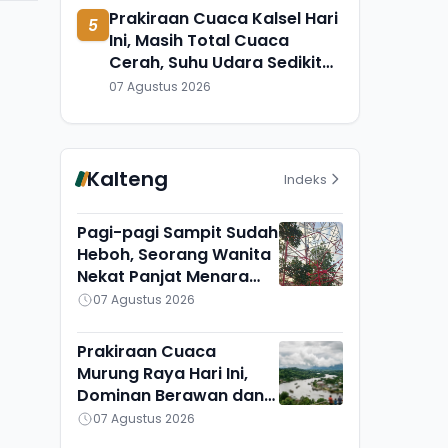
Prakiraan Cuaca Kalsel Hari
5
Ini, Masih Total Cuaca
Cerah, Suhu Udara Sedikit
Lebih Turun
07 Agustus 2026
Kalteng
Indeks
Pagi-pagi Sampit Sudah
Heboh, Seorang Wanita
Nekat Panjat Menara
TVRI, Mau Apa?
07 Agustus 2026
Prakiraan Cuaca
Murung Raya Hari Ini,
Dominan Berawan dan
Cerah, Seribu Riam
07 Agustus 2026
Paling Adem