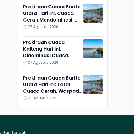
Prakiraan Cuaca Barito
Utara Hari Ini, Cuaca
Cerah Mendominasi,
Lahei Berbeda Sendiri
07 Agustus 2026
Prakiraan Cuaca
Kalteng Hari Ini,
Didominasi Cuaca
Cerah, Kotawaringin
07 Agustus 2026
Barat dan Sekitarnya
Berawan
Prakiraan Cuaca Barito
Utara Hari Ini: Total
Cuaca Cerah, Waspadai
Munculnya Titik Api
06 Agustus 2026
mantan Tengah