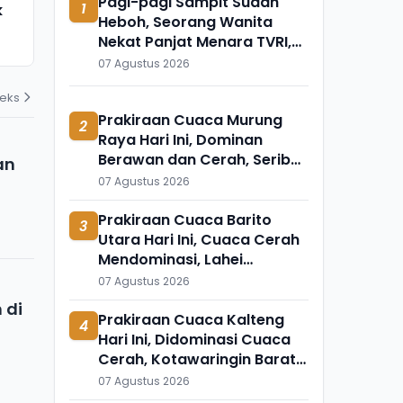
Pagi-pagi Sampit Sudah
1
k
Meninggal Mendadak, Ada
Ini Temuka
Heboh, Seorang Wanita
Apa?
Mengapung 
Nekat Panjat Menara TVRI,
31 Juli 2026
31 Juli 2026
Mau Apa?
07 Agustus 2026
deks
Prakiraan Cuaca Murung
2
Raya Hari Ini, Dominan
Berawan dan Cerah, Seribu
an
Riam Paling Adem
07 Agustus 2026
Prakiraan Cuaca Barito
3
Utara Hari Ini, Cuaca Cerah
Mendominasi, Lahei
Berbeda Sendiri
07 Agustus 2026
 di
Prakiraan Cuaca Kalteng
4
Hari Ini, Didominasi Cuaca
Cerah, Kotawaringin Barat
dan Sekitarnya Berawan
07 Agustus 2026