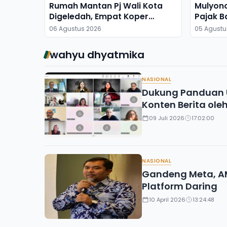
Rumah Mantan Pj Wali Kota
Mulyon
Digeledah, Empat Koper
Pajak B
Dibawa
06 Agustus 2026
05 Agustu
wahyu dhyatmika
NASIONAL
Dukung Panduan U
Konten Berita oleh
09 Juli 2026
17:02:00
NASIONAL
Gandeng Meta, AM
Platform Daring
10 April 2026
13:24:48