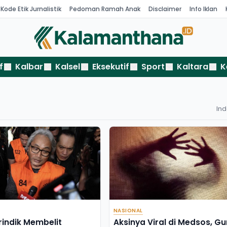
Kode Etik Jurnalistik
Pedoman Ramah Anak
Disclaimer
Info Iklan
f
Kalbar
Kalsel
Eksekutif
Sport
Kaltara
K
In
NASIONAL
rindik Membelit
Aksinya Viral di Medsos, Gu