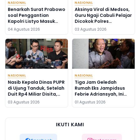
NASIONAL
NASIONAL
Benarkah Surat Prabowo
Aksinya Viral di Medsos,
soal Penggantian
Guru Ngaji Cabuli Pelajar
Kapolri Listyo Masuk
Dicokok Polres
DPR? Legislator Ini Buka
Sukabumi di Banten
04 Agustus 2026
03 Agustus 2026
Suara
NASIONAL
NASIONAL
Nasib Kepala Dinas PUPR
Tiga Jam Geledah
di Ujung Tanduk, Setelah
Rumah Eks Jampidsus
Duit Rp4 Miliar Disita,
Febrie Adriansyah, Ini
Kini Diperiksa KPK
yang Dibawa Penyidik
03 Agustus 2026
01 Agustus 2026
Kejagung
IKUTI KAMI