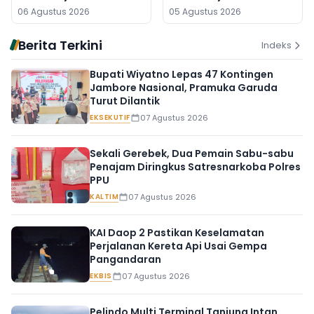
Digeledah, Empat Koper
Banjarmasin
06 Agustus 2026
05 Agustus 2026
Dibawa
Berita Terkini
Indeks
Bupati Wiyatno Lepas 47 Kontingen
Jambore Nasional, Pramuka Garuda
Turut Dilantik
EKSEKUTIF
07 Agustus 2026
Sekali Gerebek, Dua Pemain Sabu-sabu
Penajam Diringkus Satresnarkoba Polres
PPU
KALTIM
07 Agustus 2026
KAI Daop 2 Pastikan Keselamatan
Perjalanan Kereta Api Usai Gempa
Pangandaran
EKBIS
07 Agustus 2026
Pelindo Multi Terminal Tanjung Intan