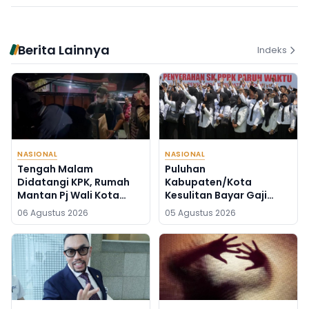
Berita Lainnya
Indeks
NASIONAL
NASIONAL
Tengah Malam
Puluhan
Didatangi KPK, Rumah
Kabupaten/Kota
Mantan Pj Wali Kota
Kesulitan Bayar Gaji
Digeledah, Empat Koper
PPPK, Inikah Solusinya?
06 Agustus 2026
05 Agustus 2026
Dibawa