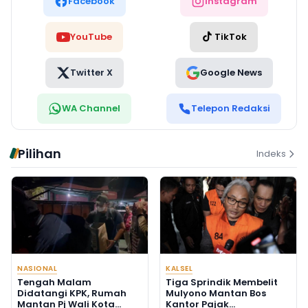
Facebook
Instagram
YouTube
TikTok
Twitter X
Google News
WA Channel
Telepon Redaksi
Pilihan
Indeks
NASIONAL
KALSEL
Tengah Malam
Tiga Sprindik Membelit
Didatangi KPK, Rumah
Mulyono Mantan Bos
Mantan Pj Wali Kota
Kantor Pajak