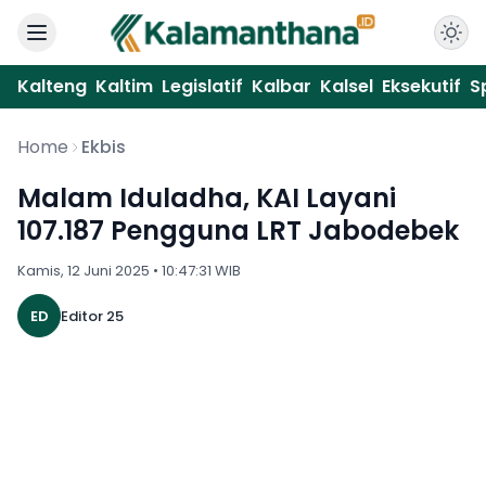
Kalteng
Kaltim
Legislatif
Kalbar
Kalsel
Eksekutif
S
Home
Ekbis
Malam Iduladha, KAI Layani
107.187 Pengguna LRT Jabodebek
Kamis, 12 Juni 2025 • 10:47:31 WIB
ED
Editor 25