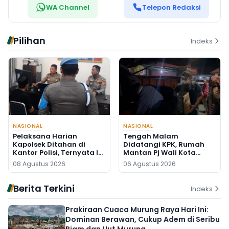
WA Channel
Telepon Redaksi
Pilihan
Indeks
NASIONAL
NASIONAL
Pelaksana Harian
Tengah Malam
Kapolsek Ditahan di
Didatangi KPK, Rumah
Kantor Polisi, Ternyata Ini
Mantan Pj Wali Kota
Penyebabnya
Digeledah, Empat Koper
08 Agustus 2026
06 Agustus 2026
Dibawa
Berita Terkini
Indeks
Prakiraan Cuaca Murung Raya Hari Ini:
Dominan Berawan, Cukup Adem di Seribu