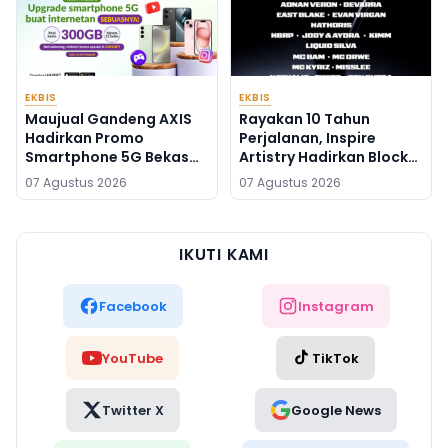
EKBIS
EKBIS
Maujual Gandeng AXIS
Rayakan 10 Tahun
Hadirkan Promo
Perjalanan, Inspire
Smartphone 5G Bekas
Artistry Hadirkan Block
dengan Bonus Kuota
Party Terbesar di
07 Agustus 2026
07 Agustus 2026
Jakarta
IKUTI KAMI
Facebook
Instagram
YouTube
TikTok
Twitter X
Google News