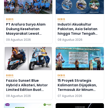
EKBIS
EKBIS
PT Arafura Surya Alam
Industri Akuakultur
Dukung Kesehatan
Pakistan, Asia Selatan
Masyarakat Lewat
hingga Timur Tengah
Khitanan Massal di
Bersiap Terapkan Solusi
09 Agustus 2026
08 Agustus 2026
Kotabunan
Terlengkap dari
Indonesia
EKBIS
EKBIS
Fazzio Sunset Blue
15 Proyek Strategis
Hybrid x Alkateri, Motor
Kalimantan Dijajakan,
Limited Edition Buat
Termasuk Air Minum
Nyempurnain Look
Sepaku-Semoi dan
08 Agustus 2026
07 Agustus 2026
Retro-Future Lo
Energi Sampah Palangka
Raya