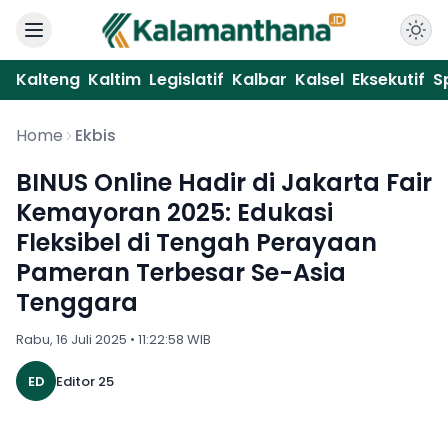
Kalteng
Kaltim
Legislatif
Kalbar
Kalsel
Eksekutif
S
Home
Ekbis
BINUS Online Hadir di Jakarta Fair
Kemayoran 2025: Edukasi
Fleksibel di Tengah Perayaan
Pameran Terbesar Se-Asia
Tenggara
Rabu, 16 Juli 2025 • 11:22:58 WIB
ED
Editor 25