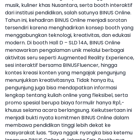
musik, kuliner khas Nusantara, serta booth interaktif
dari institusi pendidikan, salah satunya BINUS Online.
Tahun ini, kehadiran BINUS Online menjadi sorotan
tersendiri karena menghadirkan konsep booth yang
menggabungkan teknologi, kreativitas, dan edukasi
modern. Di booth Hall D – SLD 14A, BINUS Online
menawarkan pengalaman unik melalui berbagai
aktivitas seru seperti Augmented Reality Experience,
sesi interaktif bersama BINUSFluencer, hingga
kontes kreasi konten yang mengajak pengunjung
menunjukkan kreativitasnya. Tidak hanya itu,
pengunjung juga bisa mendapatkan informasi
lengkap tentang kuliah online yang fleksibel, serta
promo spesial berupa biaya formulir hanya Rp1,-
khusus selama acara berlangsung. Keikutsertaan ini
menjadi bukti nyata komitmen BINUS Online dalam
membawa pendidikan tinggi lebih dekat ke
masyarakat luas. “Saya nggak nyangka bisa ketemu