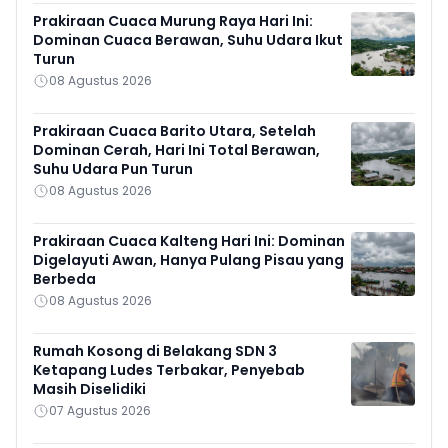
Prakiraan Cuaca Murung Raya Hari Ini:
Dominan Cuaca Berawan, Suhu Udara Ikut
Turun
08 Agustus 2026
Prakiraan Cuaca Barito Utara, Setelah
Dominan Cerah, Hari Ini Total Berawan,
Suhu Udara Pun Turun
08 Agustus 2026
Prakiraan Cuaca Kalteng Hari Ini: Dominan
Digelayuti Awan, Hanya Pulang Pisau yang
Berbeda
08 Agustus 2026
Rumah Kosong di Belakang SDN 3
Ketapang Ludes Terbakar, Penyebab
Masih Diselidiki
07 Agustus 2026