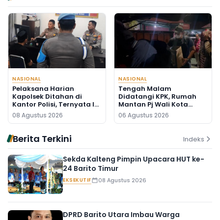
NASIONAL
NASIONAL
Pelaksana Harian
Tengah Malam
Kapolsek Ditahan di
Didatangi KPK, Rumah
Kantor Polisi, Ternyata Ini
Mantan Pj Wali Kota
Penyebabnya
Digeledah, Empat Koper
08 Agustus 2026
06 Agustus 2026
Dibawa
Berita Terkini
Indeks
Sekda Kalteng Pimpin Upacara HUT ke-
24 Barito Timur
EKSEKUTIF
08 Agustus 2026
DPRD Barito Utara Imbau Warga