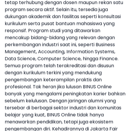
tetap terhubung dengan dosen maupun rekan satu
program secara aktif. Selain itu, tersedia juga
dukungan akademik dan fasilitas seperti konsultasi
kurikulum serta pusat bantuan mahasiswa yang
responsif. Program studi yang ditawarkan
mencakup bidang-bidang yang relevan dengan
perkembangan industri saat ini, seperti Business
Management, Accounting, Information Systems,
Data Science, Computer Science, hingga Finance.
Semua program telah terakreditasi dan disusun
dengan kurikulum terkini yang mendukung
pengembangan keterampilan praktis dan
profesional. Tak heran jika lulusan BINUS Online
banyak yang mengalami peningkatan karier bahkan
sebelum kelulusan. Dengan jaringan alumni yang
tersebar di berbagai sektor industri dan komunitas
belajar yang kuat, BINUS Online tidak hanya
menawarkan pendidikan, tetapi juga ekosistem
pengembangan diri. Kehadirannya di Jakarta Fair