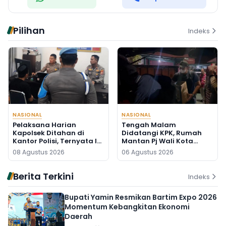
Pilihan
Indeks
NASIONAL
NASIONAL
Pelaksana Harian
Tengah Malam
Kapolsek Ditahan di
Didatangi KPK, Rumah
Kantor Polisi, Ternyata Ini
Mantan Pj Wali Kota
Penyebabnya
Digeledah, Empat Koper
08 Agustus 2026
06 Agustus 2026
Dibawa
Berita Terkini
Indeks
Bupati Yamin Resmikan Bartim Expo 2026
Momentum Kebangkitan Ekonomi
Daerah