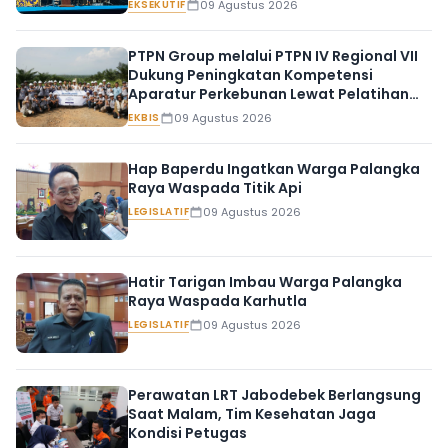
EKSEKUTIF
09 Agustus 2026
PTPN Group melalui PTPN IV Regional VII
Dukung Peningkatan Kompetensi
Aparatur Perkebunan Lewat Pelatihan
Avenza Maps di Way Kanan
EKBIS
09 Agustus 2026
Hap Baperdu Ingatkan Warga Palangka
Raya Waspada Titik Api
LEGISLATIF
09 Agustus 2026
Hatir Tarigan Imbau Warga Palangka
Raya Waspada Karhutla
LEGISLATIF
09 Agustus 2026
Perawatan LRT Jabodebek Berlangsung
Saat Malam, Tim Kesehatan Jaga
Kondisi Petugas