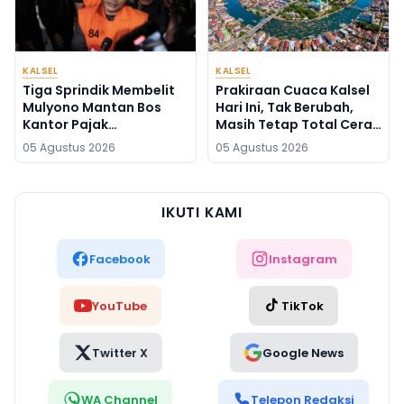
KALSEL
KALSEL
Tiga Sprindik Membelit
Prakiraan Cuaca Kalsel
Mulyono Mantan Bos
Hari Ini, Tak Berubah,
Kantor Pajak
Masih Tetap Total Cerah
Banjarmasin
dan Suhu Relatif Panas
05 Agustus 2026
05 Agustus 2026
IKUTI KAMI
Facebook
Instagram
YouTube
TikTok
Twitter X
Google News
WA Channel
Telepon Redaksi