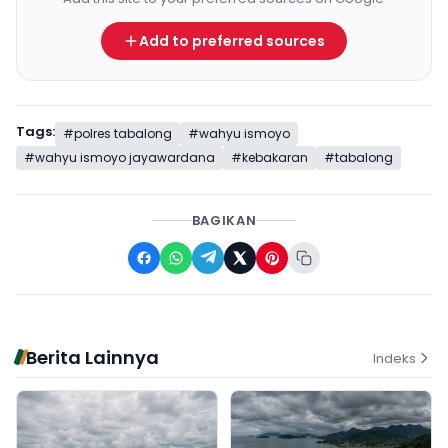
Add to preferred sources
Tags:
#polres tabalong
#wahyu ismoyo
#wahyu ismoyo jayawardana
#kebakaran
#tabalong
BAGIKAN
Berita Lainnya
Indeks