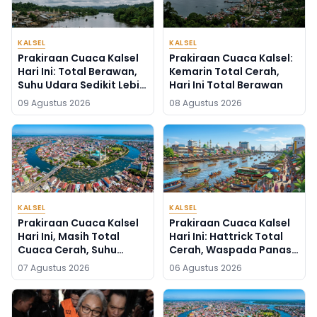
KALSEL
KALSEL
Prakiraan Cuaca Kalsel
Prakiraan Cuaca Kalsel:
Hari Ini: Total Berawan,
Kemarin Total Cerah,
Suhu Udara Sedikit Lebih
Hari Ini Total Berawan
Tinggi
09 Agustus 2026
08 Agustus 2026
KALSEL
KALSEL
Prakiraan Cuaca Kalsel
Prakiraan Cuaca Kalsel
Hari Ini, Masih Total
Hari Ini: Hattrick Total
Cuaca Cerah, Suhu
Cerah, Waspada Panas
Udara Sedikit Lebih
Menyengat di
07 Agustus 2026
06 Agustus 2026
Turun
Banjarmasin Banjarbaru