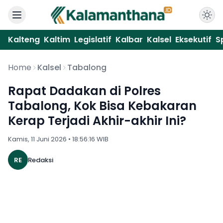
Kalteng
Kaltim
Legislatif
Kalbar
Kalsel
Eksekutif
S
Home
Kalsel
Tabalong
Rapat Dadakan di Polres
Tabalong, Kok Bisa Kebakaran
Kerap Terjadi Akhir-akhir Ini?
Kamis, 11 Juni 2026 • 18:56:16 WIB
RE
Redaksi