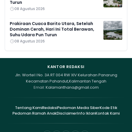
Turun
08 Agustus 2026
Prakiraan Cuaca Barito Utara, Setelah
Dominan Cerah, Hari Ini Total Berawan,
Suhu Udara Pun Turun
08 Agustus 2026
KANTOR REDAKSI
Jln. Wortel I No. 3A RT 004 RW XIV Kelurahan Panarung
Kecamatan Pahandut,Kalimantan Tengah
Email:
Kalamanthana@gmail.com
Tentang Kami
Redaksi
Pedoman Media Siber
Kode Etik
Pedoman Ramah Anak
Disclaimer
Info Iklan
Kontak Kami