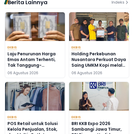
Berita Lainnya
Indeks
EKBIS
EKBIS
Laju Penurunan Harga
Holding Perkebunan
Emas Antam Terhenti,
Nusantara Perkuat Daya
Tak Tanggung-
Saing UMKM Kopi melalui
tanggung Naik Rp50
Program TJSL PTPN I
06 Agustus 2026
06 Agustus 2026
Ribu Per Gram
EKBIS
EKBIS
POS Retail untuk Solusi
BRI KKB Expo 2026
Kelola Penjualan, Stok,
Sambangi Jawa Timur,