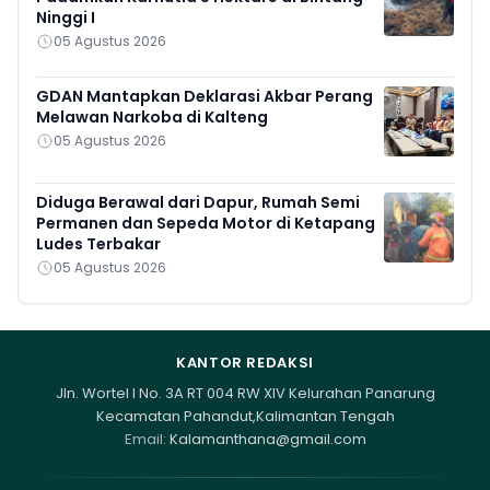
Ninggi I
05 Agustus 2026
GDAN Mantapkan Deklarasi Akbar Perang
Melawan Narkoba di Kalteng
05 Agustus 2026
Diduga Berawal dari Dapur, Rumah Semi
Permanen dan Sepeda Motor di Ketapang
Ludes Terbakar
05 Agustus 2026
KANTOR REDAKSI
Jln. Wortel I No. 3A RT 004 RW XIV Kelurahan Panarung
Kecamatan Pahandut,Kalimantan Tengah
Email:
Kalamanthana@gmail.com