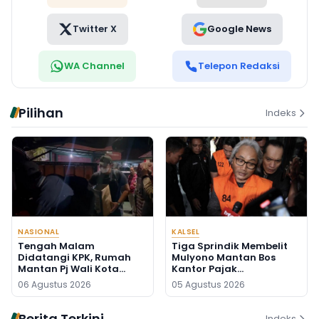
Twitter X
Google News
WA Channel
Telepon Redaksi
Pilihan
Indeks
NASIONAL
KALSEL
Tengah Malam
Tiga Sprindik Membelit
Didatangi KPK, Rumah
Mulyono Mantan Bos
Mantan Pj Wali Kota
Kantor Pajak
Digeledah, Empat Koper
Banjarmasin
06 Agustus 2026
05 Agustus 2026
Dibawa
Berita Terkini
Indeks