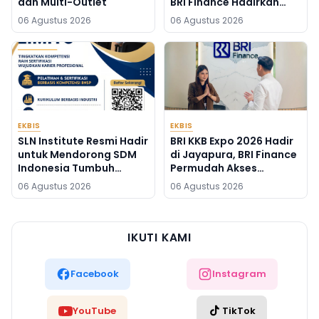
dan Multi-Outlet
BRI Finance Hadirkan
Solusi Pembiayaan
06 Agustus 2026
06 Agustus 2026
Kendaraan
EKBIS
EKBIS
SLN Institute Resmi Hadir
BRI KKB Expo 2026 Hadir
untuk Mendorong SDM
di Jayapura, BRI Finance
Indonesia Tumbuh
Permudah Akses
Melampaui Batas
Pembiayaan Kendaraan
06 Agustus 2026
06 Agustus 2026
IKUTI KAMI
Facebook
Instagram
YouTube
TikTok