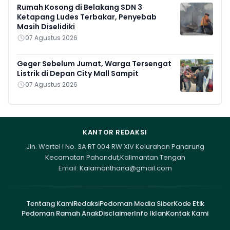
Rumah Kosong di Belakang SDN 3
Ketapang Ludes Terbakar, Penyebab
Masih Diselidiki
07 Agustus 2026
Geger Sebelum Jumat, Warga Tersengat
Listrik di Depan City Mall Sampit
07 Agustus 2026
KANTOR REDAKSI
Jln. Wortel I No. 3A RT 004 RW XIV Kelurahan Panarung
Kecamatan Pahandut,Kalimantan Tengah
Email:
Kalamanthana@gmail.com
Tentang Kami
Redaksi
Pedoman Media Siber
Kode Etik
Pedoman Ramah Anak
Disclaimer
Info Iklan
Kontak Kami