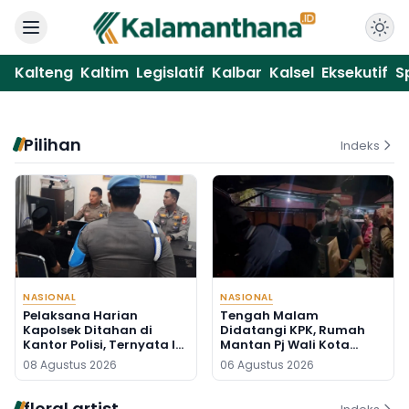
Kalteng
Kaltim
Legislatif
Kalbar
Kalsel
Eksekutif
S
Pilihan
Indeks
NASIONAL
NASIONAL
Pelaksana Harian
Tengah Malam
Kapolsek Ditahan di
Didatangi KPK, Rumah
Kantor Polisi, Ternyata Ini
Mantan Pj Wali Kota
Penyebabnya
Digeledah, Empat Koper
08 Agustus 2026
06 Agustus 2026
Dibawa
floral artist