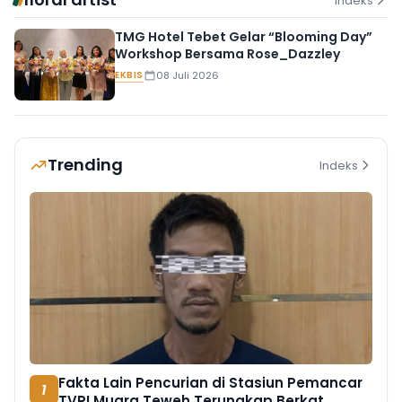
Indeks
TMG Hotel Tebet Gelar “Blooming Day”
Workshop Bersama Rose_Dazzley
EKBIS
08 Juli 2026
Trending
Indeks
Fakta Lain Pencurian di Stasiun Pemancar
1
TVRI Muara Teweh Terungkap Berkat