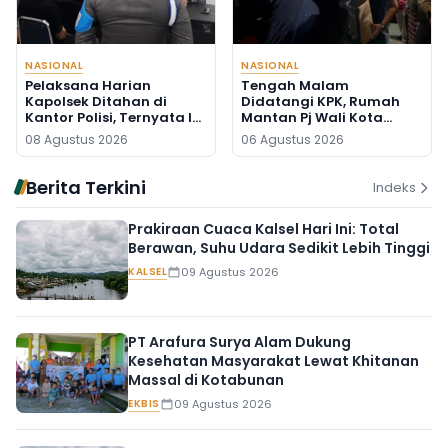
NASIONAL
NASIONAL
Pelaksana Harian
Tengah Malam
Kapolsek Ditahan di
Didatangi KPK, Rumah
Kantor Polisi, Ternyata Ini
Mantan Pj Wali Kota
Penyebabnya
Digeledah, Empat Koper
08 Agustus 2026
06 Agustus 2026
Dibawa
Berita Terkini
Indeks
Prakiraan Cuaca Kalsel Hari Ini: Total
Berawan, Suhu Udara Sedikit Lebih Tinggi
KALSEL
09 Agustus 2026
PT Arafura Surya Alam Dukung
Kesehatan Masyarakat Lewat Khitanan
Massal di Kotabunan
EKBIS
09 Agustus 2026