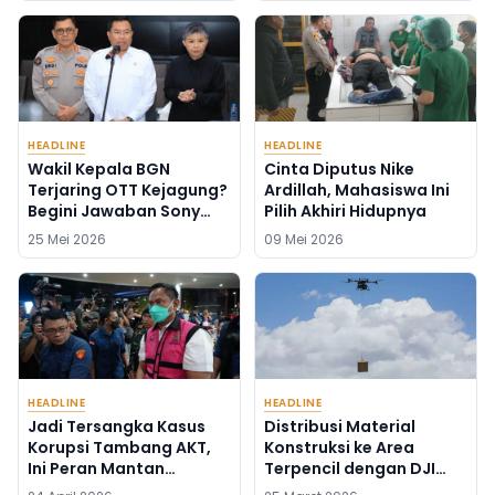
HEADLINE
HEADLINE
Wakil Kepala BGN
Cinta Diputus Nike
Terjaring OTT Kejagung?
Ardillah, Mahasiswa Ini
Begini Jawaban Sony
Pilih Akhiri Hidupnya
Sonjaya
25 Mei 2026
09 Mei 2026
HEADLINE
HEADLINE
Jadi Tersangka Kasus
Distribusi Material
Korupsi Tambang AKT,
Konstruksi ke Area
Ini Peran Mantan
Terpencil dengan DJI
Syahbandar Rangga
FlyCart 100