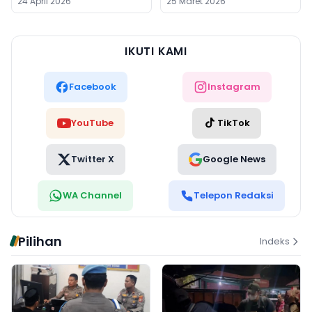
24 April 2026
25 Maret 2026
Ilung
IKUTI KAMI
Facebook
Instagram
YouTube
TikTok
Twitter X
Google News
WA Channel
Telepon Redaksi
Pilihan
Indeks