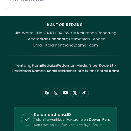
KANTOR REDAKSI
Jln. Wortel I No. 3A RT 004 RW XIV Kelurahan Panarung
Kecamatan Pahandut,Kalimantan Tengah
Email:
Kalamanthana@gmail.com
Tentang Kami
Redaksi
Pedoman Media Siber
Kode Etik
Pedoman Ramah Anak
Disclaimer
Info Iklan
Kontak Kami
Kalamanthana.ID
Telah Terverifikasi Faktual oleh
Dewan Pers
Sertifikat No. 525/DP-Verifikasi/K/XII/2025