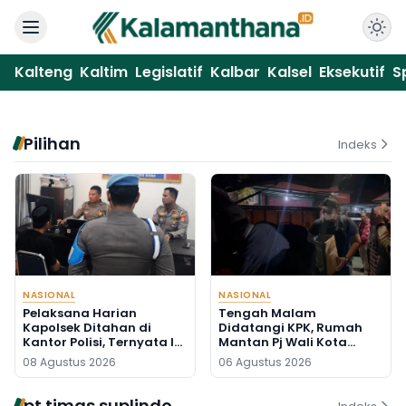
Kalteng
Kaltim
Legislatif
Kalbar
Kalsel
Eksekutif
S
Pilihan
Indeks
NASIONAL
NASIONAL
Pelaksana Harian
Tengah Malam
Kapolsek Ditahan di
Didatangi KPK, Rumah
Kantor Polisi, Ternyata Ini
Mantan Pj Wali Kota
Penyebabnya
Digeledah, Empat Koper
08 Agustus 2026
06 Agustus 2026
Dibawa
pt timas suplindo