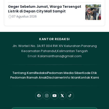
Geger Sebelum Jumat, Warga Tersengat
Listrik di Depan City Mall Sampit
07 Agustus 2026
KANTOR REDAKSI
Jln. Wortel I No. 3A RT 004 RW XIV Kelurahan Panarung
Kecamatan Pahandut,Kalimantan Tengah
Email:
Kalamanthana@gmail.com
Tentang Kami
Redaksi
Pedoman Media Siber
Kode Etik
Pedoman Ramah Anak
Disclaimer
Info Iklan
Kontak Kami