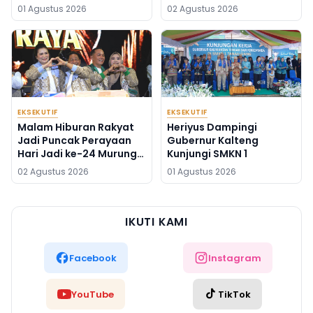
Kalteng
Silaturahmi
01 Agustus 2026
02 Agustus 2026
EKSEKUTIF
EKSEKUTIF
Malam Hiburan Rakyat
Heriyus Dampingi
Jadi Puncak Perayaan
Gubernur Kalteng
Hari Jadi ke-24 Murung
Kunjungi SMKN 1
Raya
02 Agustus 2026
01 Agustus 2026
IKUTI KAMI
Facebook
Instagram
YouTube
TikTok