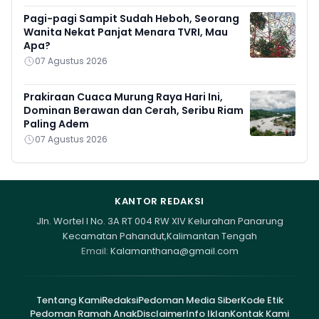
Pagi-pagi Sampit Sudah Heboh, Seorang
Wanita Nekat Panjat Menara TVRI, Mau
Apa?
07 Agustus 2026
Prakiraan Cuaca Murung Raya Hari Ini,
Dominan Berawan dan Cerah, Seribu Riam
Paling Adem
07 Agustus 2026
KANTOR REDAKSI
Jln. Wortel I No. 3A RT 004 RW XIV Kelurahan Panarung
Kecamatan Pahandut,Kalimantan Tengah
Email:
Kalamanthana@gmail.com
Tentang Kami
Redaksi
Pedoman Media Siber
Kode Etik
Pedoman Ramah Anak
Disclaimer
Info Iklan
Kontak Kami