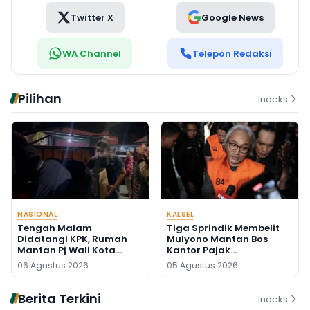
Twitter X
Google News
WA Channel
Telepon Redaksi
Pilihan
Indeks
NASIONAL
KALSEL
Tengah Malam
Tiga Sprindik Membelit
Didatangi KPK, Rumah
Mulyono Mantan Bos
Mantan Pj Wali Kota
Kantor Pajak
Digeledah, Empat Koper
Banjarmasin
06 Agustus 2026
05 Agustus 2026
Dibawa
Berita Terkini
Indeks