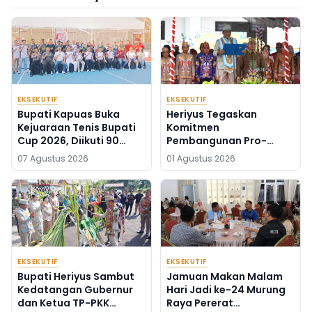
EKSEKUTIF
EKSEKUTIF
Bupati Kapuas Buka
Heriyus Tegaskan
Kejuaraan Tenis Bupati
Komitmen
Cup 2026, Diikuti 90
Pembangunan Pro-
Atlet Kalteng dan Kalsel
Rakyat di HUT ke-24
07 Agustus 2026
01 Agustus 2026
Murung Raya
EKSEKUTIF
EKSEKUTIF
Bupati Heriyus Sambut
Jamuan Makan Malam
Kedatangan Gubernur
Hari Jadi ke-24 Murung
dan Ketua TP-PKK
Raya Pererat