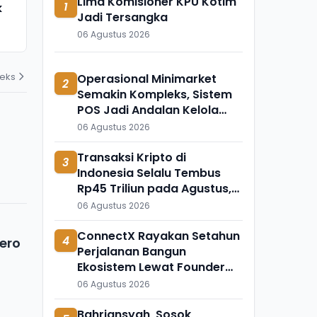
Lima Komisioner KPU Kotim
1
k
Meninggal Mendadak, Ada
Ini Temuka
Jadi Tersangka
Apa?
Mengapung 
06 Agustus 2026
31 Juli 2026
31 Juli 2026
deks
Operasional Minimarket
2
Semakin Kompleks, Sistem
POS Jadi Andalan Kelola
Transaksi dan Stok
06 Agustus 2026
Transaksi Kripto di
3
Indonesia Selalu Tembus
Rp45 Triliun pada Agustus,
Apa Penyebabnya?
06 Agustus 2026
ConnectX Rayakan Setahun
4
jero
Perjalanan Bangun
Ekosistem Lewat Founder
dan Builder Summit 2026
06 Agustus 2026
Bahriansyah, Sosok