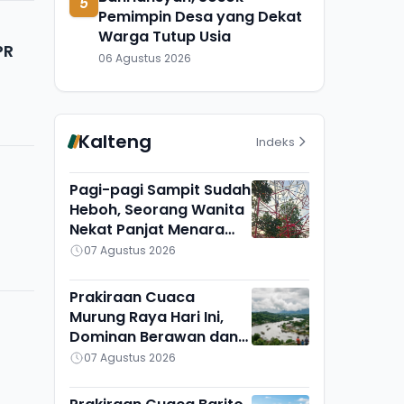
5
Pemimpin Desa yang Dekat
Warga Tutup Usia
PR
06 Agustus 2026
Kalteng
Indeks
Pagi-pagi Sampit Sudah
Heboh, Seorang Wanita
Nekat Panjat Menara
TVRI, Mau Apa?
07 Agustus 2026
Prakiraan Cuaca
Murung Raya Hari Ini,
Dominan Berawan dan
Cerah, Seribu Riam
07 Agustus 2026
Paling Adem