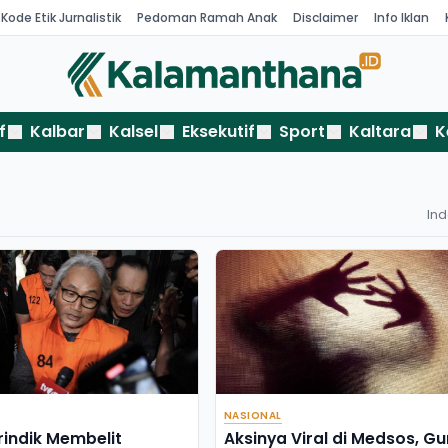
Kode Etik Jurnalistik
Pedoman Ramah Anak
Disclaimer
Info Iklan
f
Kalbar
Kalsel
Eksekutif
Sport
Kaltara
K
In
NASIONAL
rindik Membelit
Aksinya Viral di Medsos, Gu