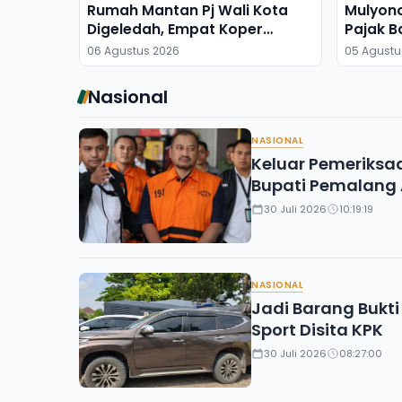
Rumah Mantan Pj Wali Kota
Mulyon
Digeledah, Empat Koper
Pajak B
Dibawa
06 Agustus 2026
05 Agustu
Nasional
NASIONAL
Keluar Pemeriksa
Bupati Pemalang
30 Juli 2026
10:19:19
NASIONAL
Jadi Barang Bukti 
Sport Disita KPK
30 Juli 2026
08:27:00