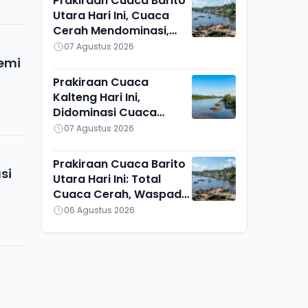
Prakiraan Cuaca Barito
Utara Hari Ini, Cuaca
Cerah Mendominasi,
Lahei Berbeda Sendiri
07 Agustus 2026
emi
Prakiraan Cuaca
Kalteng Hari Ini,
Didominasi Cuaca
Cerah, Kotawaringin
07 Agustus 2026
Barat dan Sekitarnya
Berawan
Prakiraan Cuaca Barito
si
Utara Hari Ini: Total
Cuaca Cerah, Waspadai
Munculnya Titik Api
06 Agustus 2026