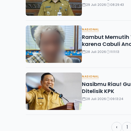
29 Juli 2026
08:29:43
NASIONAL
Rambut Memutih T
karena Cabuli An
28 Juli 2026
11:11:13
NASIONAL
Nasibmu Riau! Gu
Ditelisik KPK
28 Juli 2026
09:13:24
‹
1