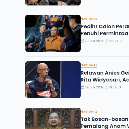
NASIONAL
Pedih! Calon Per
Penuhi Permintaa
29 Juli 2026
18:02:06
NASIONAL
Relawan Anies Gei
Rita Widyasari, A
29 Juli 2026
16:31:00
NASIONAL
Tak Bosan-bosan B
Pemalang Anom 