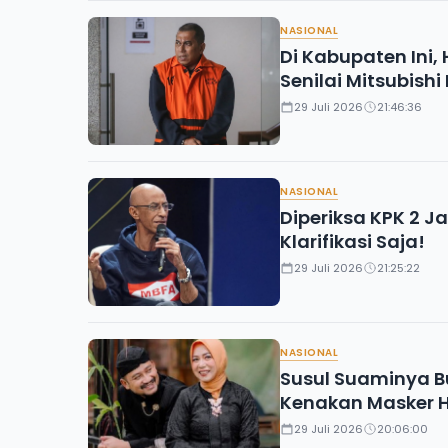
NASIONAL
Di Kabupaten Ini,
Senilai Mitsubishi
29 Juli 2026
21:46:36
NASIONAL
Diperiksa KPK 2 J
Klarifikasi Saja!
29 Juli 2026
21:25:22
NASIONAL
Susul Suaminya Bu
Kenakan Masker 
29 Juli 2026
20:06:00