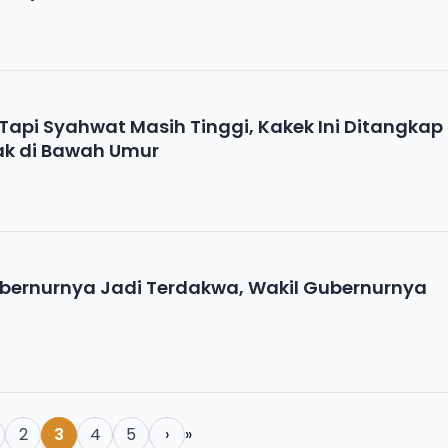
api Syahwat Masih Tinggi, Kakek Ini Ditangkap
ak di Bawah Umur
bernurnya Jadi Terdakwa, Wakil Gubernurnya
2
3
4
5
›
»