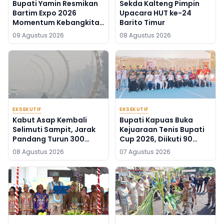
Bupati Yamin Resmikan
Sekda Kalteng Pimpin
Bartim Expo 2026
Upacara HUT ke-24
Momentum Kebangkitan
Barito Timur
Ekonomi Daerah
09 Agustus 2026
08 Agustus 2026
EKSEKUTIF
EKSEKUTIF
Kabut Asap Kembali
Bupati Kapuas Buka
Selimuti Sampit, Jarak
Kejuaraan Tenis Bupati
Pandang Turun 300
Cup 2026, Diikuti 90
Meter
Atlet Kalteng dan Kalsel
08 Agustus 2026
07 Agustus 2026