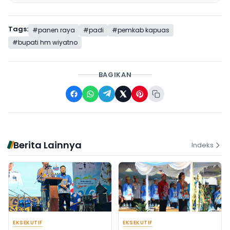
Tags:
#panen raya
#padi
#pemkab kapuas
#bupati hm wiyatno
BAGIKAN
Berita Lainnya
Indeks
EKSEKUTIF
EKSEKUTIF