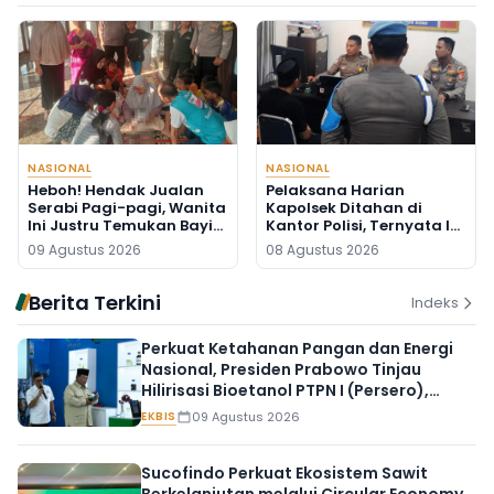
NASIONAL
NASIONAL
Heboh! Hendak Jualan
Pelaksana Harian
Serabi Pagi-pagi, Wanita
Kapolsek Ditahan di
Ini Justru Temukan Bayi
Kantor Polisi, Ternyata Ini
Baru Lahir di Pos Kamling
Penyebabnya
09 Agustus 2026
08 Agustus 2026
Berita Terkini
Indeks
Perkuat Ketahanan Pangan dan Energi
Nasional, Presiden Prabowo Tinjau
Hilirisasi Bioetanol PTPN I (Persero),
Subholding Perkebunan Nusantara
EKBIS
09 Agustus 2026
Sucofindo Perkuat Ekosistem Sawit
Berkelanjutan melalui Circular Economy