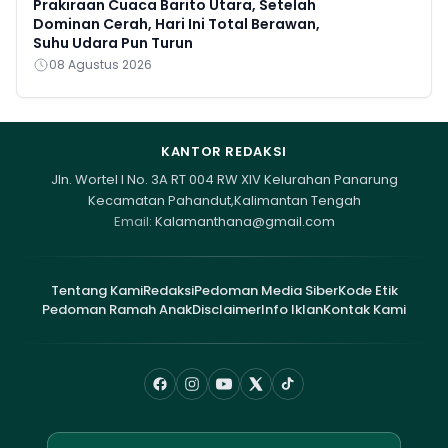
Prakiraan Cuaca Barito Utara, Setelah
Dominan Cerah, Hari Ini Total Berawan,
Suhu Udara Pun Turun
08 Agustus 2026
KANTOR REDAKSI
Jln. Wortel I No. 3A RT 004 RW XIV Kelurahan Panarung
Kecamatan Pahandut,Kalimantan Tengah
Email:
Kalamanthana@gmail.com
Tentang Kami
Redaksi
Pedoman Media Siber
Kode Etik
Pedoman Ramah Anak
Disclaimer
Info Iklan
Kontak Kami