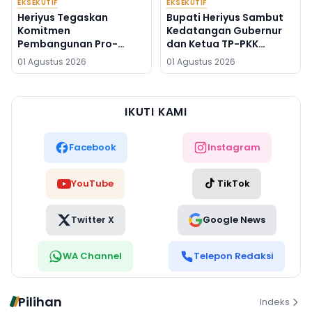
EKSEKUTIF
EKSEKUTIF
Heriyus Tegaskan
Bupati Heriyus Sambut
Komitmen
Kedatangan Gubernur
Pembangunan Pro-
dan Ketua TP-PKK
Rakyat di HUT ke-24
Kalteng
01 Agustus 2026
01 Agustus 2026
Murung Raya
IKUTI KAMI
Facebook
Instagram
YouTube
TikTok
Twitter X
Google News
WA Channel
Telepon Redaksi
Pilihan
Indeks