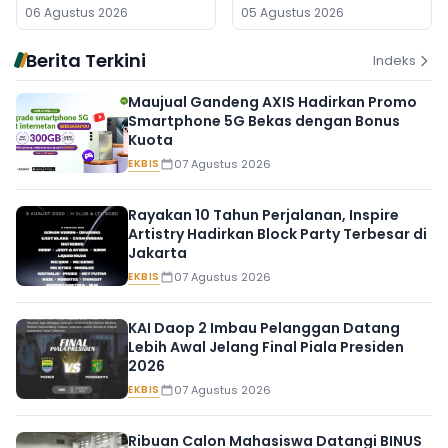
Digeledah, Empat Koper
Banjarmasin
06 Agustus 2026
05 Agustus 2026
Dibawa
Berita Terkini
Indeks
Maujual Gandeng AXIS Hadirkan Promo
Smartphone 5G Bekas dengan Bonus
Kuota
EKBIS
07 Agustus 2026
Rayakan 10 Tahun Perjalanan, Inspire
Artistry Hadirkan Block Party Terbesar di
Jakarta
EKBIS
07 Agustus 2026
KAI Daop 2 Imbau Pelanggan Datang
Lebih Awal Jelang Final Piala Presiden
2026
EKBIS
07 Agustus 2026
Ribuan Calon Mahasiswa Datangi BINUS