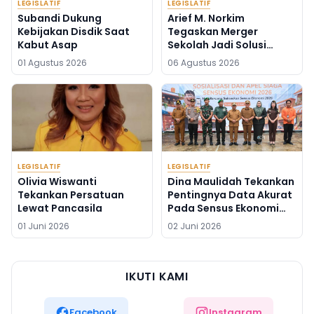
LEGISLATIF
LEGISLATIF
Subandi Dukung
Arief M. Norkim
Kebijakan Disdik Saat
Tegaskan Merger
Kabut Asap
Sekolah Jadi Solusi
Kekurangan Guru
01 Agustus 2026
06 Agustus 2026
LEGISLATIF
LEGISLATIF
Olivia Wiswanti
Dina Maulidah Tekankan
Tekankan Persatuan
Pentingnya Data Akurat
Lewat Pancasila
Pada Sensus Ekonomi
2026
01 Juni 2026
02 Juni 2026
IKUTI KAMI
Facebook
Instagram